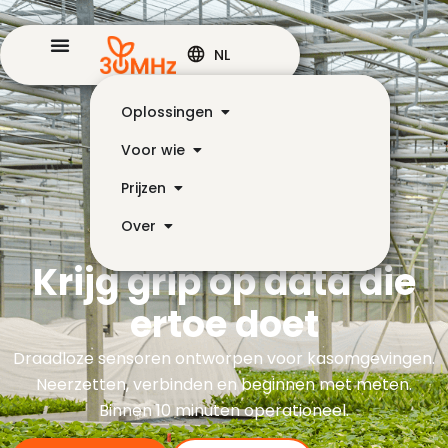
NL
Oplossingen
Voor wie
Prijzen
Over
Krijg grip op data die
ertoe doet
Draadloze sensoren ontworpen voor kasomgevingen.
Neerzetten, verbinden en beginnen met meten.
Binnen 10 minuten operationeel.