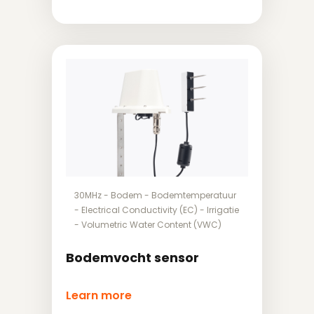
30MHz
-
Bodem
-
Bodemtemperatuur
-
Electrical Conductivity (EC)
-
Irrigatie
-
Volumetric Water Content (VWC)
Bodemvocht sensor
Learn more