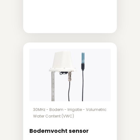
30MHz
-
Bodem
-
Irrigatie
-
Volumetric
Water Content (VWC)
Bodemvocht sensor