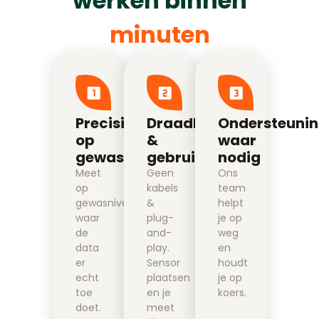
werken binnen
minuten
Precisie
Draadloos
Ondersteuni
op
&
waar
gewasniveau
gebruiksklaar
nodig
Meet
Geen
Ons
op
kabels
team
gewasniveau,
&
helpt
waar
plug-
je op
de
and-
weg
data
play.
en
er
Sensor
houdt
echt
plaatsen
je op
toe
en je
koers.
doet.
meet