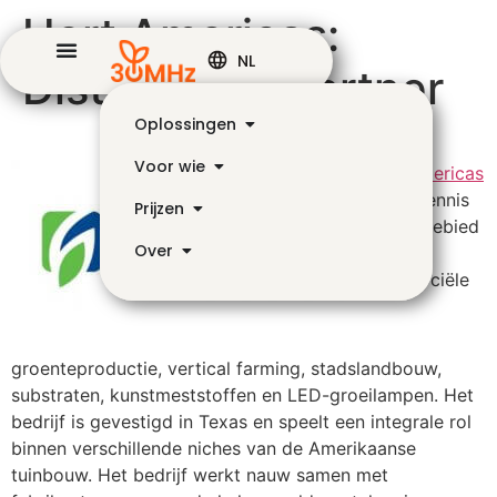
Hort Americas:
NL
Distributeur partner
Oplossingen
Voor wie
Hort Americas
levert kennis
Prijzen
op het gebied
Over
van
commerciële
groenteproductie, vertical farming, stadslandbouw,
substraten, kunstmeststoffen en LED-groeilampen. Het
bedrijf is gevestigd in Texas en speelt een integrale rol
binnen verschillende niches van de Amerikaanse
tuinbouw. Het bedrijf werkt nauw samen met