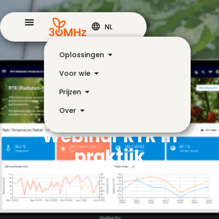
NL
Oplossingen
Voor wie
Prijzen
Over
Webinar RTR in
praktijk