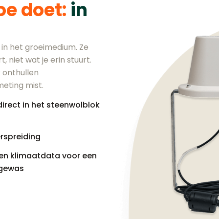
oe doet:
in
 in het groeimedium. Ze
 niet wat je erin stuurt.
 onthullen
meting mist.
rect in het steenwolblok
rspreiding
en klimaatdata voor een
 gewas