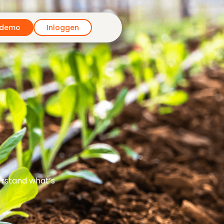
 demo
Inloggen
erstand what’s