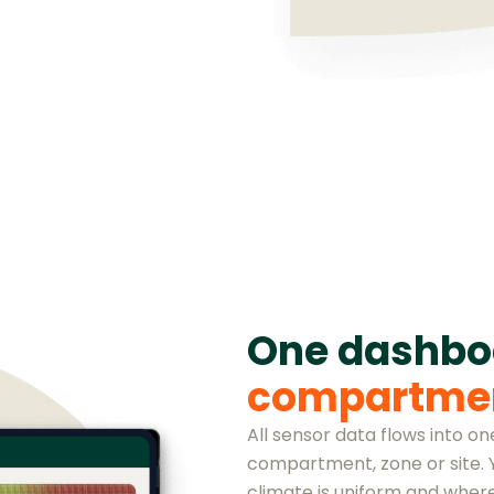
One dashb
compartme
All sensor data flows into o
compartment, zone or site.
climate is uniform and where