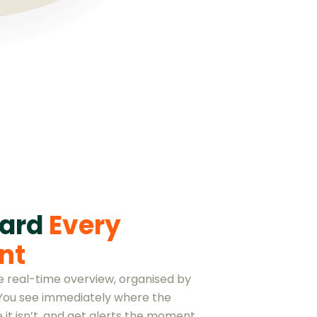
oard
Every
nt
ne real-time overview, organised by
 You see immediately where the
 it isn’t, and get alerts the moment