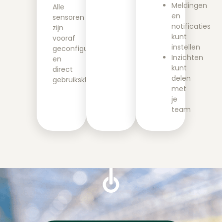
Meldingen
Alle
en
sensoren
notificaties
zijn
kunt
vooraf
instellen
geconfigureerd
Inzichten
en
kunt
direct
delen
gebruiksklaar.
met
je
team