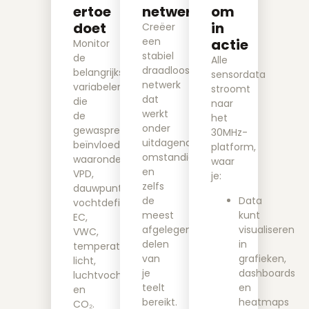
ertoe
netwerk
om
doet
in
Creëer
een
actie
Monitor
stabiel
de
Alle
draadloos
belangrijkste
sensordata
netwerk
variabelen
stroomt
dat
die
naar
werkt
de
het
onder
gewasprestaties
30MHz-
uitdagende
beïnvloeden,
platform,
omstandigheden
waaronder:
waar
en
VPD,
je:
zelfs
dauwpunt,
Data
de
vochtdeficit,
kunt
meest
EC,
visualiseren
afgelegen
VWC,
in
delen
temperatuur,
grafieken,
van
licht,
dashboards
je
luchtvochtigheid
en
teelt
en
heatmaps
bereikt.
CO₂.