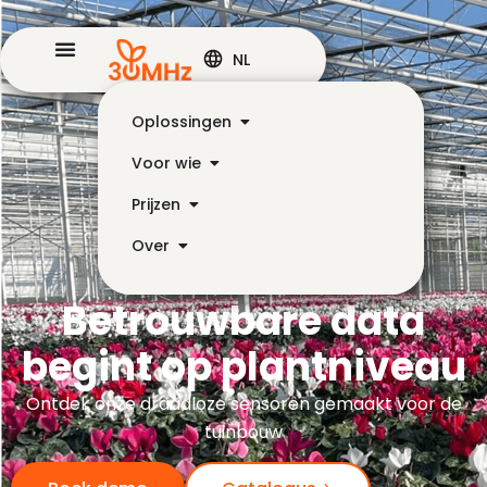
NL
Oplossingen
Voor wie
Prijzen
Over
Betrouwbare data
begint op plantniveau
Ontdek onze draadloze sensoren gemaakt voor de
tuinbouw