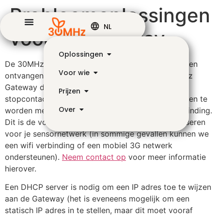
Probleemoplossingen
NL
voor de gateway
Oplossingen
De 30MHz Gateway stuurt alle data die de sensoren
Voor wie
ontvangen en doorstuurt naar de cloud. De 30MHz
Gateway dient te worden aangesloten op een
Prijzen
stopcontact (wandcontactdoos) en dient verbonden te
Over
worden met internet via een ethernet (kabel) verbinding.
Dit is de vorm van internetverbinding die wij adviseren
voor je sensornetwerk (in sommige gevallen kunnen we
een wifi verbinding of een mobiel 3G netwerk
ondersteunen).
Neem contact op
voor meer informatie
hierover.
Een DHCP server is nodig om een IP adres toe te wijzen
aan de Gateway (het is eveneens mogelijk om een
statisch IP adres in te stellen, maar dit moet vooraf