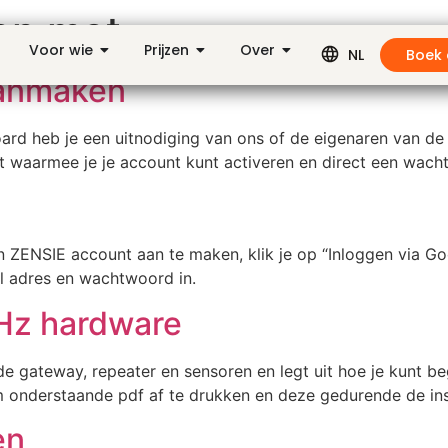
en met
Voor wie
Prijzen
Over
Boek
NL
aanmaken
rd heb je een uitnodiging van ons of de eigenaren van de 
t waarmee je je account kunt activeren en direct een wacht
 ZENSIE account aan te maken, klik je op “Inloggen via Goo
il adres en wachtwoord in.
MHz hardware
n de gateway, repeater en sensoren en legt uit hoe je kunt 
 onderstaande pdf af te drukken en deze gedurende de insta
en