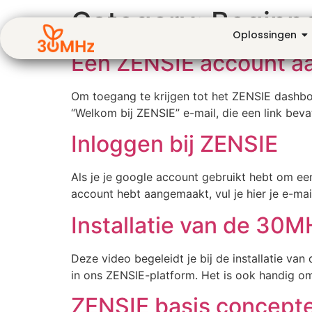
Category:
Beginn
Oplossingen
Een ZENSIE account 
Om toegang te krijgen tot het ZENSIE dashboa
“Welkom bij ZENSIE” e-mail, die een link beva
Inloggen bij ZENSIE
Als je je google account gebruikt hebt om een
account hebt aangemaakt, vul je hier je e-ma
Installatie van de 30
Deze video begeleidt je bij de installatie va
in ons ZENSIE-platform. Het is ook handig om
ZENSIE basis concept