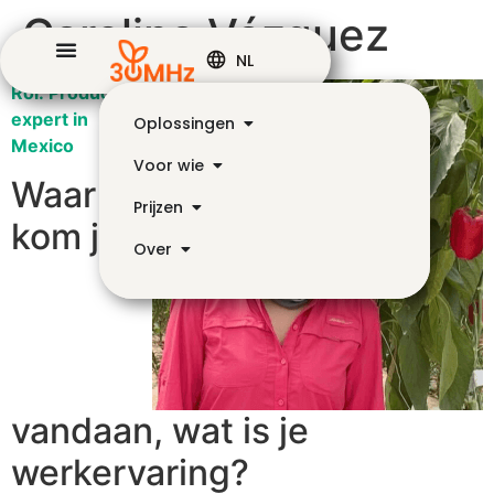
Carolina Vázquez
NL
Rol: Product
expert in
Oplossingen
Mexico
Voor wie
Waar
Prijzen
kom je
Over
vandaan, wat is je
werkervaring?