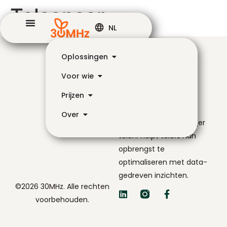
Telsensor
NL
Oplossingen
Voor wie
Prijzen
De navigator voor
Over
slimmer en eenvoudiger
telen. Helpt telers hun
opbrengst te
optimaliseren met data-
gedreven inzichten.
©2026 30MHz. Alle rechten
voorbehouden.