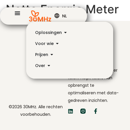
Netto Energie Meter
NL
Oplossingen
Voor wie
Prijzen
De navigator voor
Over
slimmer en eenvoudiger
telen. Helpt telers hun
opbrengst te
optimaliseren met data-
gedreven inzichten.
©2026 30MHz. Alle rechten
voorbehouden.