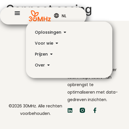
Connect casing
NL
Oplossingen
Voor wie
Prijzen
De navigator voor
Over
slimmer en eenvoudiger
telen. Helpt telers hun
opbrengst te
optimaliseren met data-
gedreven inzichten.
©2026 30MHz. Alle rechten
voorbehouden.