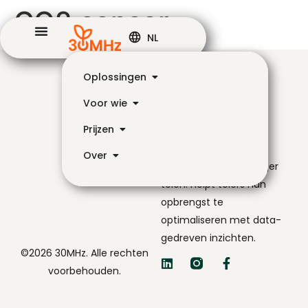
CO2 sensor
NL
Oplossingen
Voor wie
Prijzen
De navigator voor
Over
slimmer en eenvoudiger
telen. Helpt telers hun
opbrengst te
optimaliseren met data-
gedreven inzichten.
©2026 30MHz. Alle rechten
voorbehouden.