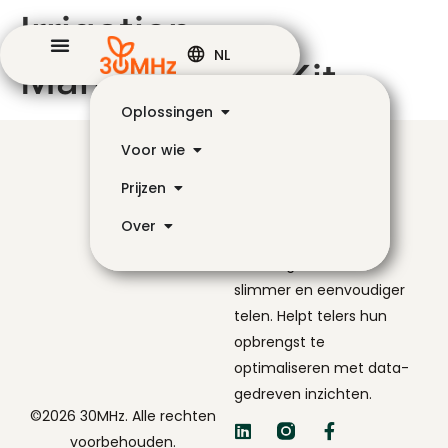
Irrigation
NL
Management Kit
Oplossingen
Voor wie
Prijzen
Over
De navigator voor
slimmer en eenvoudiger
telen. Helpt telers hun
opbrengst te
optimaliseren met data-
gedreven inzichten.
©2026 30MHz. Alle rechten
voorbehouden.