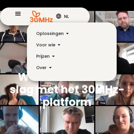
NL
Oplossingen
Voor wie
Prijzen
Over
Webinar – Aan de
slag met het 30MHz-
platform