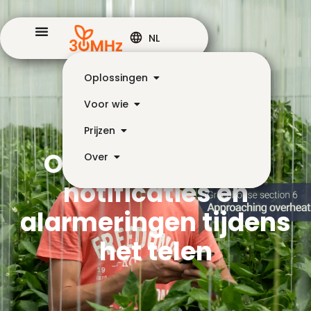
NL
Oplossingen
Voor wie
Prijzen
Ontvang handige
Over
notificaties en
alarmeringen tijdens
het telen