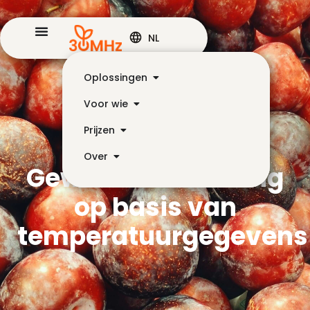
NL
Oplossingen
Voor wie
Prijzen
Over
Gewasbescherming
op basis van
temperatuurgegevens