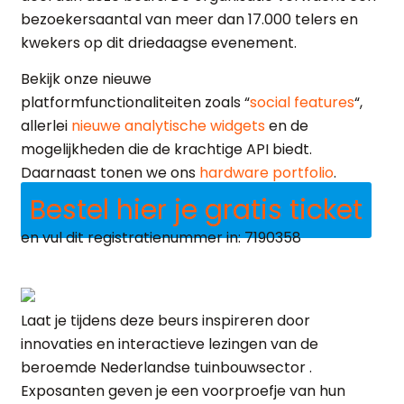
bezoekersaantal van meer dan 17.000 telers en
kwekers op dit driedaagse evenement.
Bekijk onze nieuwe
platformfunctionaliteiten zoals “
social features
“,
allerlei
nieuwe analytische widgets
en de
mogelijkheden die de krachtige API biedt.
Daarnaast tonen we ons
hardware portfolio
.
Bestel hier je gratis ticket
en vul dit registratienummer in: 7190358
Laat je tijdens deze beurs inspireren door
innovaties en interactieve lezingen van de
beroemde Nederlandse tuinbouwsector .
Exposanten geven je een voorproefje van hun