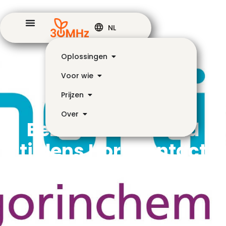
NL
Oplossingen
Voor wie
Prijzen
Over
Bezoek onze stand
tijdens Horticontact
Gorinchem