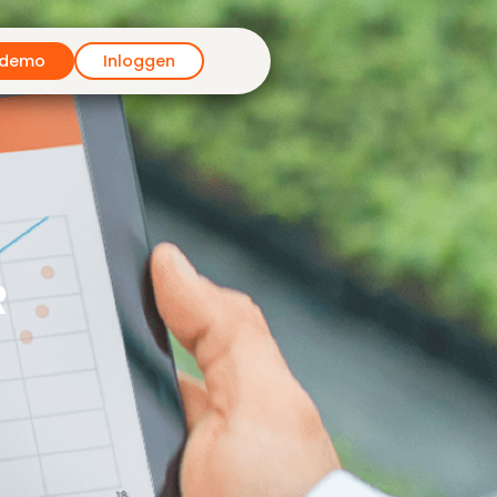
 demo
Inloggen
R