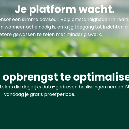
Je platform wacht.
nsor een slimme adviseur. Volg omstandigheden in realt
 wanneer actie nodig is, en krijg toegang tot inzichten di
etere gewassen te telen met minder giswerk.
e opbrengst te optimalis
n telers die dagelijks data-gedreven beslissingen nemen. S
vandaag je gratis proefperiode.