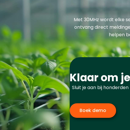
Met 30MHz wordt elke se
ontvang direct meldingen
helpen b
Klaar om j
Sluit je aan bij honderde
Boek demo