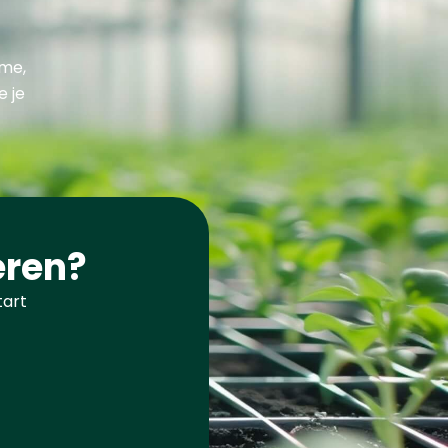
ime,
e je
eren?
tart