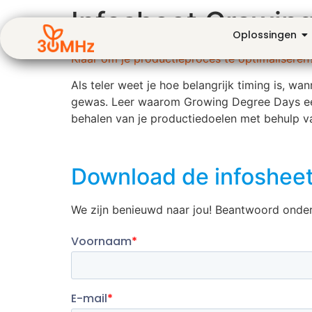
Infosheet Growin
Oplossingen
Klaar om je productieproces te optimaliseren
Als teler weet je hoe belangrijk timing is, w
gewas. Leer waarom Growing Degree Days een 
behalen van je productiedoelen met behulp v
Download de infoshee
We zijn benieuwd naar jou! Beantwoord onder