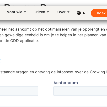
g Degree Days app
Voor wie
Prijzen
Over
Boek
NL
?
anneer het aankomt op het optimaliseren van je opbrengt en 
geweldige eenheid is om je te helpen in het plannen van 
an de GDD applicatie.
t
staande vragen en ontvang de infosheet over de Growing D