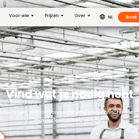
Voor wie
Prijzen
Over
Boek
NL
Vind wat je nodig hebt
ndleidingen, platformondersteuning en technische docu
maximale uit 30MHz te halen.