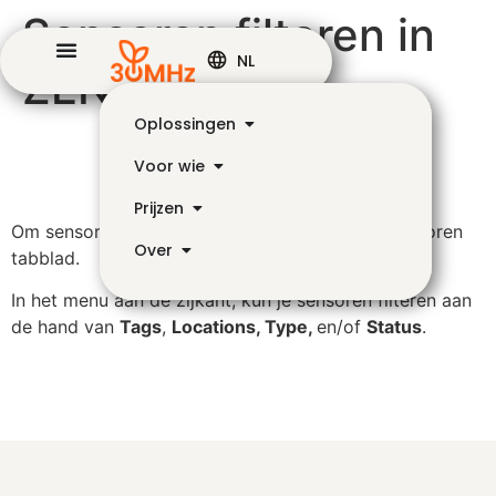
Sensoren filteren in
NL
ZENSIE
Oplossingen
Voor wie
Prijzen
Om sensoren te filteren, ga je eerst naar het Sensoren
Over
tabblad.
In het menu aan de zijkant, kun je sensoren filteren aan
de hand van
Tags
,
Locations, Type,
en/of
Status
.