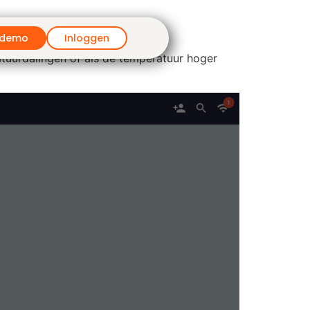
 demo
Inloggen
atuurdalingen of als de temperatuur hoger