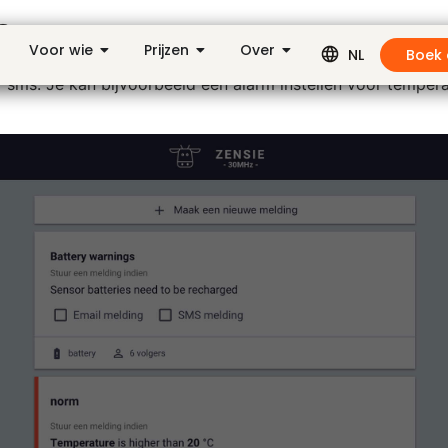
s
Voor wie
Prijzen
Over
Boek
NL
 sms. Je kan bijvoorbeeld een alarm instellen voor temper