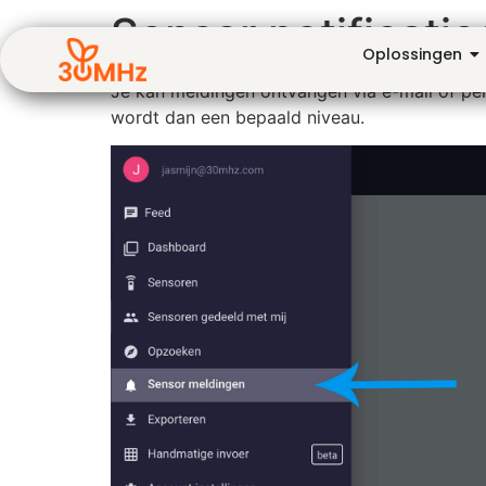
Sensor notificatie
Oplossingen
Je kan meldingen ontvangen via e-mail of per
wordt dan een bepaald niveau.