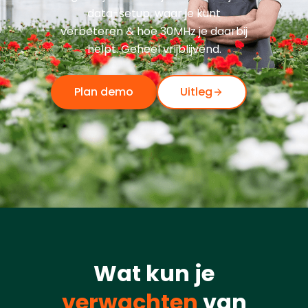
data-setup, waar je kunt
verbeteren & hoe 30MHz je daarbij
helpt. Geheel vrijblijvend.
Plan demo
Uitleg
Wat kun je
verwachten
van