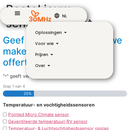
Bestel jouw
NL
sensoren direct
Oplossingen
Geef je wensen door en we
Voor wie
maken een vrijblijvende
Prijzen
offerte
Over
"
" geeft vereiste velden aan
*
Stap
1
van
4
25%
Temperatuur- en vochtigheidssensoren
Pointed Micro Climate sensor
Geventileerde temperatuur/ RV sensor
Temperatuur- & Luchtvochtigheidssensor opslag