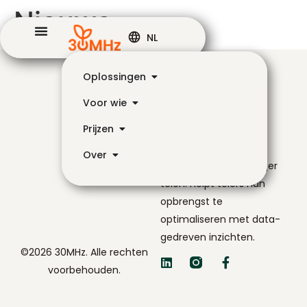
Nieuws
NL
Oplossingen
Voor wie
Prijzen
De navigator voor
Over
slimmer en eenvoudiger
telen. Helpt telers hun
opbrengst te
optimaliseren met data-
gedreven inzichten.
©2026 30MHz. Alle rechten
voorbehouden.