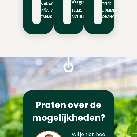
Vugt
MANAGER,
TELER,
PIÑATA
TELER,
DÜMMEN
FARMS
ANTHURA
ORANGE
Praten over de
mogelijkheden?
Wil je zien hoe