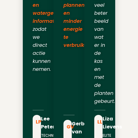
en
plannen
veel
watergehalte
en
beter
informatie
minder
beeld
zodat
energie
van
we
te
wat
direct
verbruiken.
er in
actie
de
kunnen
kas
nemen.
en
met
de
planten
gebeurt.
Lee
Liza
LP
LL
Gerben
Peterson
GV
Lievens
van
TECHNISCH
ELITE