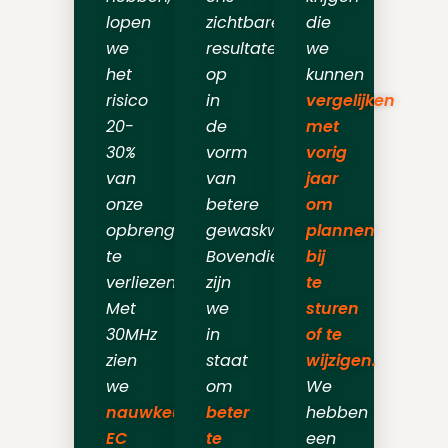
lopen
zichtbare
die
we
resultaten
we
het
op
kunnen
risico
in
vergelijken
20-
de
met
30%
vorm
vorig
van
van
jaar
onze
betere
om
opbrengst
gewaskwaliteit.
plannen
te
Bovendien
bij
verliezen.
zijn
te
Met
we
sturen
30MHz
in
of te
zien
staat
wijzigen.
we
om
We
nauwkeurige
beter
hebben
EC
te
een