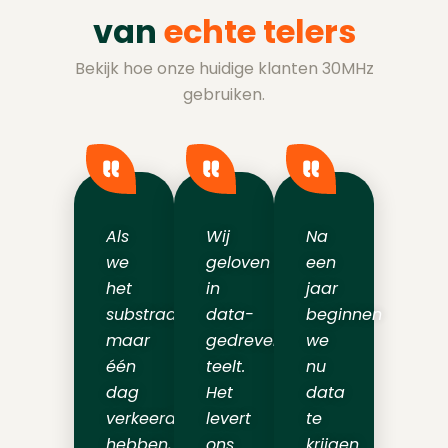
van
echte telers
Bekijk hoe onze huidige klanten 30MHz
gebruiken.
Als
Wij
Na
we
geloven
een
het
in
jaar
substraat
data-
beginnen
maar
gedreven
we
één
teelt.
nu
dag
Het
data
verkeerd
levert
te
hebben,
ons
krijgen